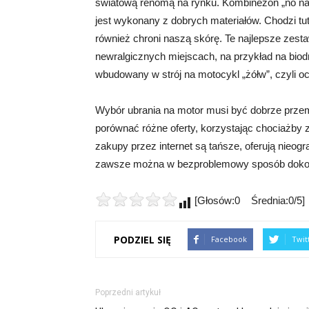
światową renomą na rynku. Kombinezon „no nam
jest wykonany z dobrych materiałów. Chodzi tuta
również chroni naszą skórę. Te najlepsze zest
newralgicznych miejscach, na przykład na bio
wbudowany w strój na motocykl „żółw”, czyli o
Wybór ubrania na motor musi być dobrze przem
porównać różne oferty, korzystając chociażby z 
zakupy przez internet są tańsze, oferują nieog
zawsze można w bezproblemowy sposób dokon
[Głosów:0 Średnia:0/5]
PODZIEL SIĘ
Facebook
Twit
Poprzedni artykuł