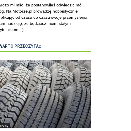
rdzo mi miło, że postanowiłeś odwiedzić mój
og. Na Motorze.pl prowadzę hobbistycznie
blikując od czasu do czasu swoje przemyślenia.
m nadzieję, że będziesz moim stałym
ytelnikiem :-)
WARTO PRZECZYTAĆ
orady