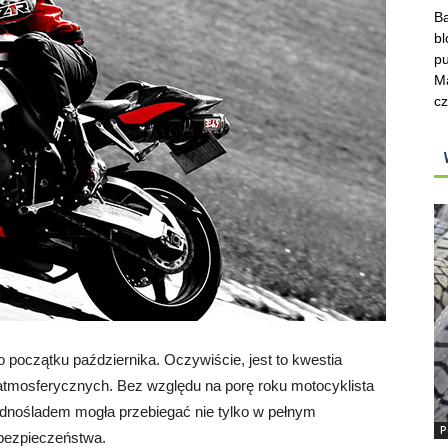
Ba
bl
pu
Ma
cz
 początku października. Oczywiście, jest to kwestia
tmosferycznych. Bez względu na porę roku motocyklista
dnośladem mogła przebiegać nie tylko w pełnym
P
 bezpieczeństwa.