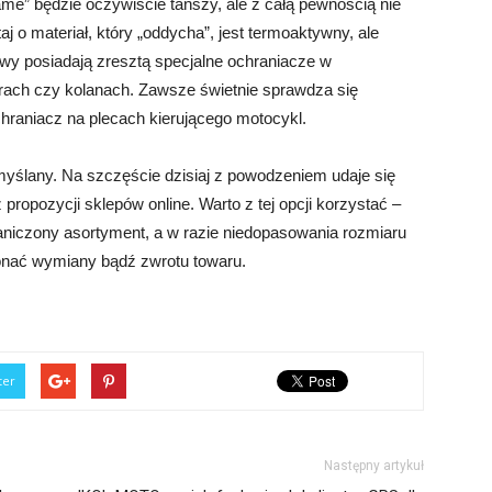
e” będzie oczywiście tańszy, ale z całą pewnością nie
j o materiał, który „oddycha”, jest termoaktywny, ale
awy posiadają zresztą specjalne ochraniacze w
drach czy kolanach. Zawsze świetnie sprawdza się
chraniacz na plecach kierującego motocykl.
yślany. Na szczęście dzisiaj z powodzeniem udaje się
propozycji sklepów online. Warto z tej opcji korzystać –
raniczony asortyment, a w razie niedopasowania rozmiaru
ać wymiany bądź zwrotu towaru.
ter
Następny artykuł