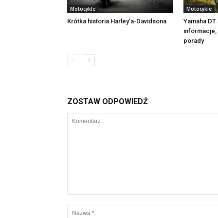
Motocykle
Motocykle
Krótka historia Harley’a-Davidsona
Yamaha DT 
informacje
porady
ZOSTAW ODPOWIEDŹ