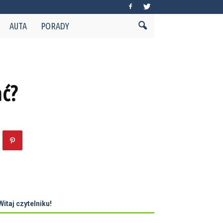
AUTA
PORADY
ać?
Witaj czytelniku!