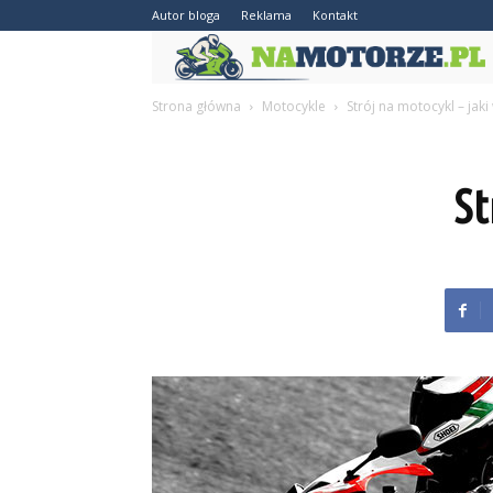
Autor bloga
Reklama
Kontakt
Strona główna
Motocykle
Strój na motocykl – jak
St