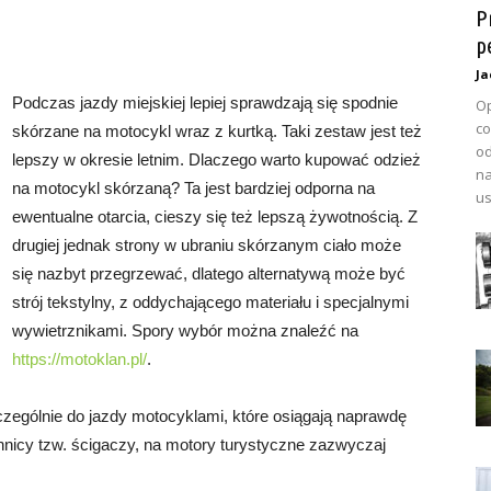
P
p
Ja
Podczas jazdy miejskiej lepiej sprawdzają się spodnie
Op
co
skórzane na motocykl wraz z kurtką. Taki zestaw jest też
od
lepszy w okresie letnim. Dlaczego warto kupować odzież
na
na motocykl skórzaną? Ta jest bardziej odporna na
us
ewentualne otarcia, cieszy się też lepszą żywotnością. Z
drugiej jednak strony w ubraniu skórzanym ciało może
się nazbyt przegrzewać, dlatego alternatywą może być
strój tekstylny, z oddychającego materiału i specjalnymi
wywietrznikami. Spory wybór można znaleźć na
https://motoklan.pl/
.
zególnie do jazdy motocyklami, które osiągają naprawdę
nnicy tzw. ścigaczy, na motory turystyczne zazwyczaj