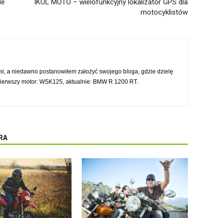
le
IKOL MOTO – wielofunkcyjny lokalizator GPS dla
motocyklistów
mi, a niedawno postanowiłem założyć swojego bloga, gdzie dzielę
Pierwszy motor: WSK125, aktualnie: BMW R 1200 RT.
RA