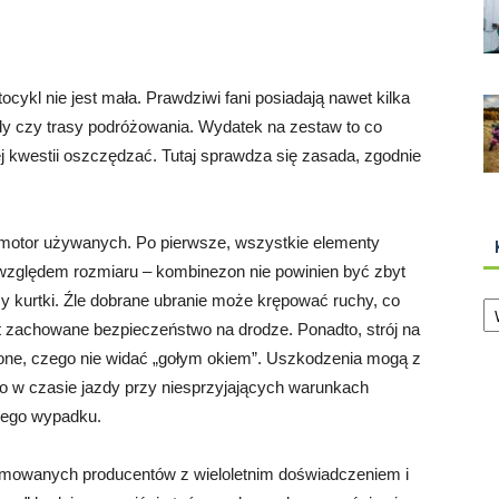
cykl nie jest mała. Prawdziwi fani posiadają nawet kilka
dy czy trasy podróżowania. Wydatek na zestaw to co
 tej kwestii oszczędzać. Tutaj sprawdza się zasada, zgodnie
a motor używanych. Po pierwsze, wszystkie elementy
zględem rozmiaru – kombinezon nie powinien być zbyt
Ka
zy kurtki. Źle dobrane ubranie może krępować ruchy, co
t zachowane bezpieczeństwo na drodze. Ponadto, strój na
zone, czego nie widać „gołym okiem”. Uszkodzenia mogą z
ylko w czasie jazdy przy niesprzyjających warunkach
źnego wypadku.
mowanych producentów z wieloletnim doświadczeniem i