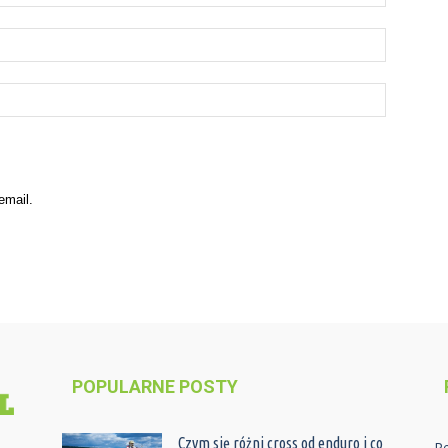
email.
POPULARNE POSTY
Czym się różni cross od enduro i co
P