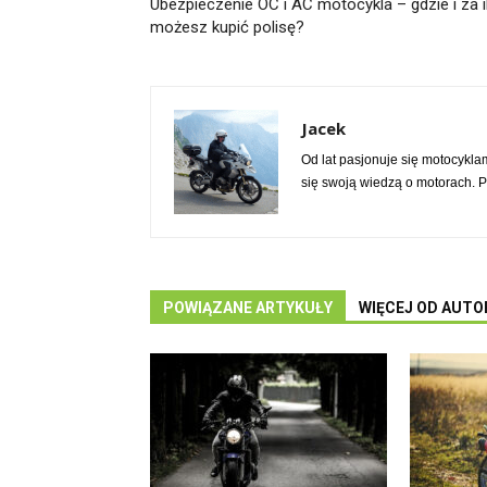
Ubezpieczenie OC i AC motocykla – gdzie i za i
możesz kupić polisę?
Jacek
Od lat pasjonuje się motocykla
się swoją wiedzą o motorach. 
POWIĄZANE ARTYKUŁY
WIĘCEJ OD AUTO