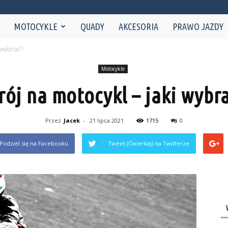
NaMotorze.pl
MOTOCYKLE
QUADY
AKCESORIA
PRAWO JAZDY
i wybrać?
Motocykle
rój na motocykl – jaki wybr
Przez
Jacek
-
21 lipca 2021
1715
0
Podziel się na Facebooku
Tweet (Ćwierkaj) na Twitterze