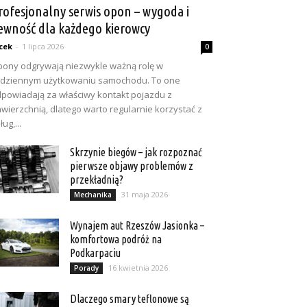
rofesjonalny serwis opon – wygoda i
ewność dla każdego kierowcy
cek
-
1 lipca 2026
0
ony odgrywają niezwykle ważną rolę w
dziennym użytkowaniu samochodu. To one
powiadają za właściwy kontakt pojazdu z
wierzchnią, dlatego warto regularnie korzystać z
ług,...
Skrzynie biegów – jak rozpoznać
pierwsze objawy problemów z
przekładnią?
31 maja 2026
Mechanika
Wynajem aut Rzeszów Jasionka –
komfortowa podróż na
Podkarpaciu
16 kwietnia 2026
Porady
Dlaczego smary teflonowe są