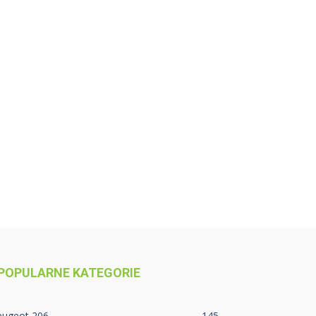
POPULARNE KATEGORIE
eugeot 206
145