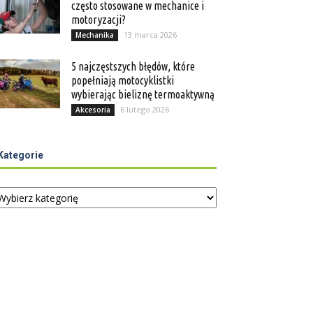
często stosowane w mechanice i
motoryzacji?
13 marca 2026
Mechanika
5 najczęstszych błędów, które
popełniają motocyklistki
wybierając bieliznę termoaktywną
6 lutego 2026
Akcesoria
Kategorie
tegorie