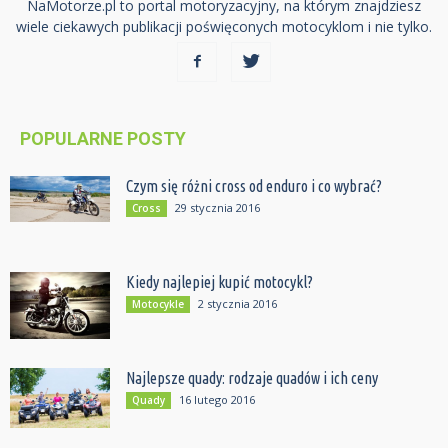
NaMotorze.pl to portal motoryzacyjny, na którym znajdziesz
wiele ciekawych publikacji poświęconych motocyklom i nie tylko.
POPULARNE POSTY
Czym się różni cross od enduro i co wybrać?
29 stycznia 2016
Cross
Kiedy najlepiej kupić motocykl?
2 stycznia 2016
Motocykle
Najlepsze quady: rodzaje quadów i ich ceny
16 lutego 2016
Quady