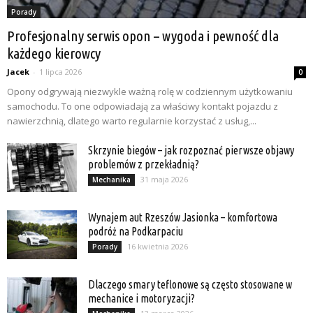
Porady
Profesjonalny serwis opon – wygoda i pewność dla
każdego kierowcy
Jacek
-
1 lipca 2026
0
Opony odgrywają niezwykle ważną rolę w codziennym użytkowaniu
samochodu. To one odpowiadają za właściwy kontakt pojazdu z
nawierzchnią, dlatego warto regularnie korzystać z usług,...
Skrzynie biegów – jak rozpoznać pierwsze objawy
problemów z przekładnią?
31 maja 2026
Mechanika
Wynajem aut Rzeszów Jasionka – komfortowa
podróż na Podkarpaciu
16 kwietnia 2026
Porady
Dlaczego smary teflonowe są często stosowane w
mechanice i motoryzacji?