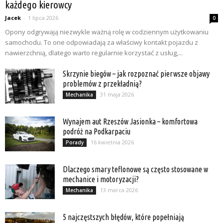
każdego kierowcy
Jacek
-
1 lipca 2026
0
Opony odgrywają niezwykle ważną rolę w codziennym użytkowaniu
samochodu. To one odpowiadają za właściwy kontakt pojazdu z
nawierzchnią, dlatego warto regularnie korzystać z usług,...
Skrzynie biegów – jak rozpoznać pierwsze objawy
problemów z przekładnią?
31 maja 2026
Mechanika
Wynajem aut Rzeszów Jasionka – komfortowa
podróż na Podkarpaciu
16 kwietnia 2026
Porady
Dlaczego smary teflonowe są często stosowane w
mechanice i motoryzacji?
13 marca 2026
Mechanika
5 najczęstszych błędów, które popełniają