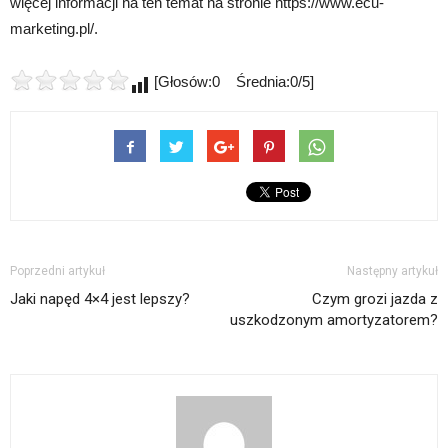
więcej informacji na ten temat na stronie https://www.ecu-
marketing.pl/.
[Głosów:0 Średnia:0/5]
Poprzedni artykuł
Następny artykuł
Jaki napęd 4×4 jest lepszy?
Czym grozi jazda z
uszkodzonym amortyzatorem?