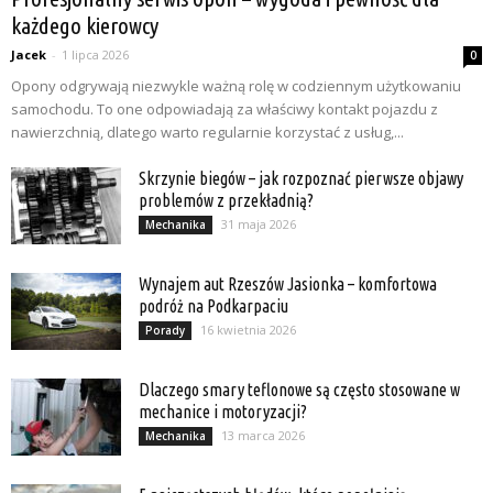
każdego kierowcy
Jacek
-
1 lipca 2026
0
Opony odgrywają niezwykle ważną rolę w codziennym użytkowaniu
samochodu. To one odpowiadają za właściwy kontakt pojazdu z
nawierzchnią, dlatego warto regularnie korzystać z usług,...
Skrzynie biegów – jak rozpoznać pierwsze objawy
problemów z przekładnią?
31 maja 2026
Mechanika
Wynajem aut Rzeszów Jasionka – komfortowa
podróż na Podkarpaciu
16 kwietnia 2026
Porady
Dlaczego smary teflonowe są często stosowane w
mechanice i motoryzacji?
13 marca 2026
Mechanika