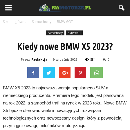
NaMotorze.pl
Strona główna
Samochody
BMW 6GT
Samochody
BMW 6GT
Kiedy nowe BMW X5 2023?
Przez
Redakcja
-
9 września 2023
584
0
BMW X5 2023 to najnowsza wersja popularnego SUV-a
niemieckiego producenta. Premiera tego modelu jest planowana
na rok 2022, a samochód trafi na rynek w 2023 roku. Nowe BMW
X5 będzie oferować wiele innowacyjnych rozwiązań
technologicznych oraz nowoczesny design, który z pewnością
przyciągnie uwagę miłośników motoryzacji.