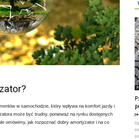
zator?
P
P
p
ementów w samochodzie, który wpływa na komfort jazdy i
atora może być trudny, ponieważ na rynku dostępnych
Ja
kule omówimy, jak rozpoznać dobry amortyzator i na co
Op
co
od