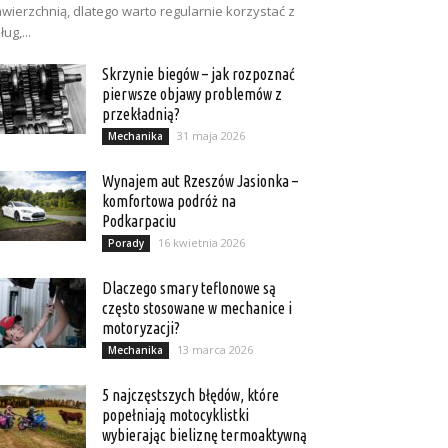
wierzchnią, dlatego warto regularnie korzystać z
ług,...
Skrzynie biegów – jak rozpoznać
pierwsze objawy problemów z
przekładnią?
31 maja 2026
Mechanika
Wynajem aut Rzeszów Jasionka –
komfortowa podróż na
Podkarpaciu
16 kwietnia 2026
Porady
Dlaczego smary teflonowe są
często stosowane w mechanice i
motoryzacji?
13 marca 2026
Mechanika
5 najczęstszych błędów, które
popełniają motocyklistki
wybierając bieliznę termoaktywną