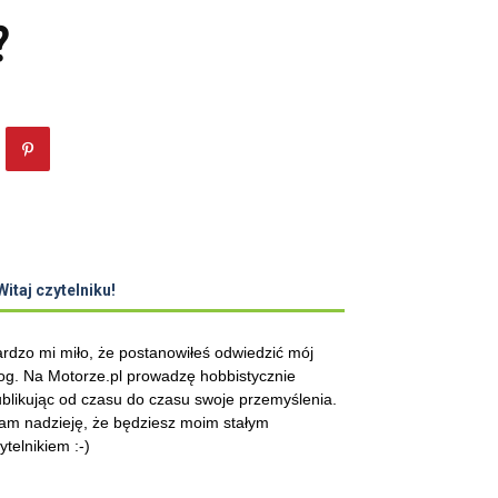
?
Witaj czytelniku!
rdzo mi miło, że postanowiłeś odwiedzić mój
og. Na Motorze.pl prowadzę hobbistycznie
blikując od czasu do czasu swoje przemyślenia.
m nadzieję, że będziesz moim stałym
ytelnikiem :-)