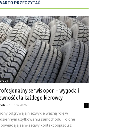
WARTO PRZECZYTAĆ
orady
rofesjonalny serwis opon – wygoda i
ewność dla każdego kierowcy
cek
-
1 lipca 2026
0
ony odgrywają niezwykle ważną rolę w
dziennym użytkowaniu samochodu. To one
powiadają za właściwy kontakt pojazdu z