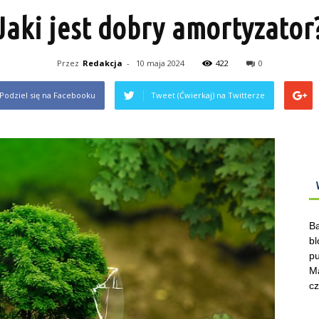
Jaki jest dobry amortyzator
Przez
Redakcja
-
10 maja 2024
422
0
Podziel się na Facebooku
Tweet (Ćwierkaj) na Twitterze
Ba
bl
pu
Ma
cz