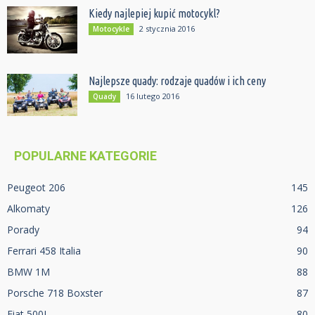
Kiedy najlepiej kupić motocykl?
2 stycznia 2016
Motocykle
Najlepsze quady: rodzaje quadów i ich ceny
16 lutego 2016
Quady
POPULARNE KATEGORIE
Peugeot 206
145
Alkomaty
126
Porady
94
Ferrari 458 Italia
90
BMW 1M
88
Porsche 718 Boxster
87
Fiat 500L
80