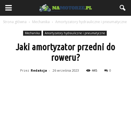
NaMotorze.pl
Strona główna
Mechanika
Amortyzatory hydrauliczne i pneumatyczne
Mechanika
Amortyzatory hydrauliczne i pneumatyczne
Jaki amortyzator przedni do
roweru?
Przez
Redakcja
-
26 września 2023
445
0