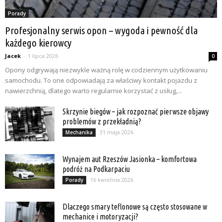
Porady
Profesjonalny serwis opon – wygoda i pewność dla
każdego kierowcy
Jacek
-
1 lipca 2026
0
Opony odgrywają niezwykle ważną rolę w codziennym użytkowaniu
samochodu. To one odpowiadają za właściwy kontakt pojazdu z
nawierzchnią, dlatego warto regularnie korzystać z usług,...
Skrzynie biegów – jak rozpoznać pierwsze objawy
problemów z przekładnią?
31 maja 2026
Mechanika
Wynajem aut Rzeszów Jasionka – komfortowa
podróż na Podkarpaciu
16 kwietnia 2026
Porady
Dlaczego smary teflonowe są często stosowane w
mechanice i motoryzacji?