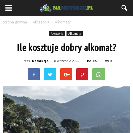
NaMotorze.pl
Strona główna
Akcesoria
Alkomaty
Akcesoria
Alkomaty
Ile kosztuje dobry alkomat?
Przez
Redakcja
-
8 września 2024
392
0