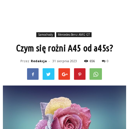
Samochody
Mercedes-Benz AMG GT
Czym się rożni A45 od a45s?
Przez
Redakcja
-
31 sierpnia 2023
656
0