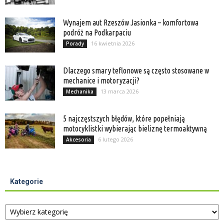
Wynajem aut Rzeszów Jasionka – komfortowa
podróż na Podkarpaciu
16 kwietnia 2026
Porady
Dlaczego smary teflonowe są często stosowane w
mechanice i motoryzacji?
13 marca 2026
Mechanika
5 najczęstszych błędów, które popełniają
motocyklistki wybierając bieliznę termoaktywną
6 lutego 2026
Akcesoria
Kategorie
Kategorie