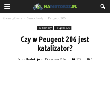
NaMotorze.pl
Strona główna
Samochody
Peugeot 206
Samochody
Peugeot 206
Czy w Peugeot 206 jest
katalizator?
Przez
Redakcja
-
15 stycznia 2024
505
0