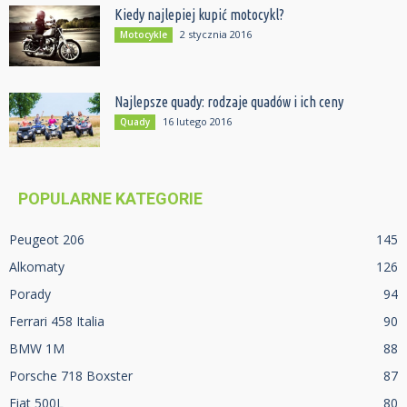
Kiedy najlepiej kupić motocykl?
2 stycznia 2016
Motocykle
Najlepsze quady: rodzaje quadów i ich ceny
16 lutego 2016
Quady
POPULARNE KATEGORIE
Peugeot 206
145
Alkomaty
126
Porady
94
Ferrari 458 Italia
90
BMW 1M
88
Porsche 718 Boxster
87
Fiat 500L
80