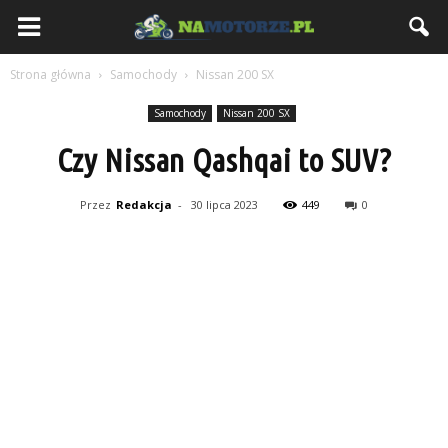
NaMotorze.pl
Strona główna
Samochody
Nissan 200 SX
Samochody
Nissan 200 SX
Czy Nissan Qashqai to SUV?
Przez
Redakcja
-
30 lipca 2023
449
0