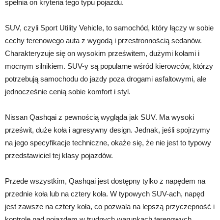
spełnia on kryteria tego typu pojazdu.
SUV, czyli Sport Utility Vehicle, to samochód, który łączy w sobie
cechy terenowego auta z wygodą i przestronnością sedanów.
Charakteryzuje się on wysokim prześwitem, dużymi kołami i
mocnym silnikiem. SUV-y są popularne wśród kierowców, którzy
potrzebują samochodu do jazdy poza drogami asfaltowymi, ale
jednocześnie cenią sobie komfort i styl.
Nissan Qashqai z pewnością wygląda jak SUV. Ma wysoki
prześwit, duże koła i agresywny design. Jednak, jeśli spojrzymy
na jego specyfikacje techniczne, okaże się, że nie jest to typowy
przedstawiciel tej klasy pojazdów.
Przede wszystkim, Qashqai jest dostępny tylko z napędem na
przednie koła lub na cztery koła. W typowych SUV-ach, napęd
jest zawsze na cztery koła, co pozwala na lepszą przyczepność i
kontrolę nad pojazdem w trudnych warunkach terenowych.