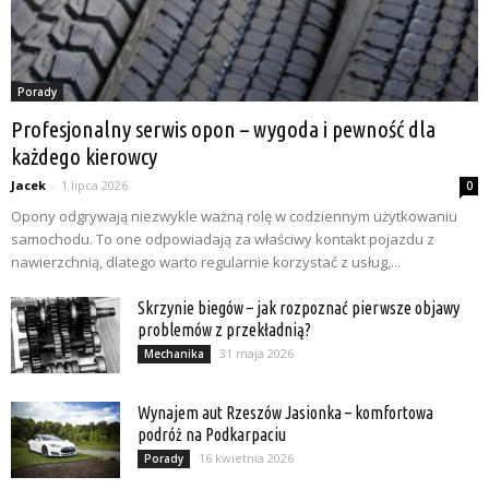
Porady
Profesjonalny serwis opon – wygoda i pewność dla
każdego kierowcy
Jacek
-
1 lipca 2026
0
Opony odgrywają niezwykle ważną rolę w codziennym użytkowaniu
samochodu. To one odpowiadają za właściwy kontakt pojazdu z
nawierzchnią, dlatego warto regularnie korzystać z usług,...
Skrzynie biegów – jak rozpoznać pierwsze objawy
problemów z przekładnią?
31 maja 2026
Mechanika
Wynajem aut Rzeszów Jasionka – komfortowa
podróż na Podkarpaciu
16 kwietnia 2026
Porady