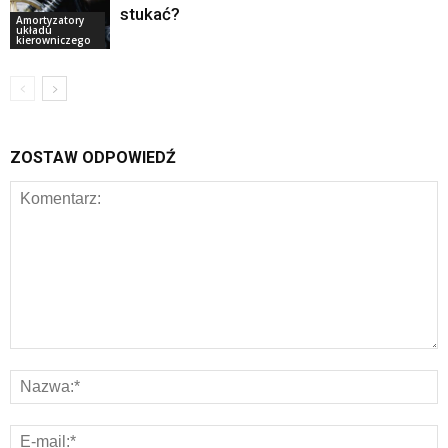
stukać?
Amortyzatory
układu
kierowniczego
ZOSTAW ODPOWIEDŹ