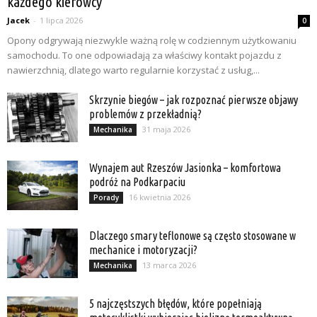
każdego kierowcy
Jacek
-
1 lipca 2026
0
Opony odgrywają niezwykle ważną rolę w codziennym użytkowaniu
samochodu. To one odpowiadają za właściwy kontakt pojazdu z
nawierzchnią, dlatego warto regularnie korzystać z usług,...
Skrzynie biegów – jak rozpoznać pierwsze objawy
problemów z przekładnią?
31 maja 2026
Mechanika
Wynajem aut Rzeszów Jasionka – komfortowa
podróż na Podkarpaciu
16 kwietnia 2026
Porady
Dlaczego smary teflonowe są często stosowane w
mechanice i motoryzacji?
13 marca 2026
Mechanika
5 najczęstszych błędów, które popełniają