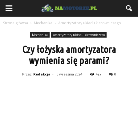
NaMotorze.pl
Strona główna
Mechanika
Amortyzatory układu kierowniczego
Mechanika
Amortyzatory układu kierowniczego
Czy łożyska amortyzatora
wymienia się parami?
Przez
Redakcja
-
6 września 2024
427
0