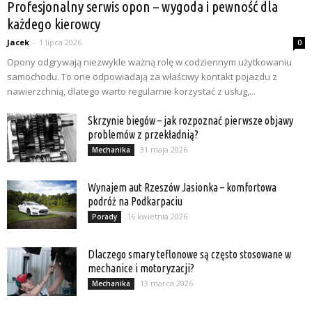
Profesjonalny serwis opon – wygoda i pewność dla
każdego kierowcy
Jacek
-
1 lipca 2026
0
Opony odgrywają niezwykle ważną rolę w codziennym użytkowaniu
samochodu. To one odpowiadają za właściwy kontakt pojazdu z
nawierzchnią, dlatego warto regularnie korzystać z usług,...
Skrzynie biegów – jak rozpoznać pierwsze objawy
problemów z przekładnią?
31 maja 2026
Mechanika
Wynajem aut Rzeszów Jasionka – komfortowa
podróż na Podkarpaciu
16 kwietnia 2026
Porady
Dlaczego smary teflonowe są często stosowane w
mechanice i motoryzacji?
13 marca 2026
Mechanika