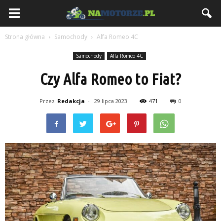
NaMotorze.pl
Strona główna
Samochody
Alfa Romeo 4C
Samochody
Alfa Romeo 4C
Czy Alfa Romeo to Fiat?
Przez
Redakcja
-
29 lipca 2023
471
0