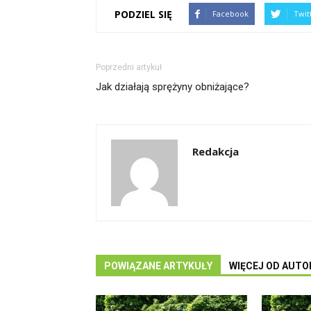
PODZIEL SIĘ
Facebook
Twit
Poprzedni artykuł
Jak działają sprężyny obniżające?
Redakcja
POWIĄZANE ARTYKUŁY
WIĘCEJ OD AUTO