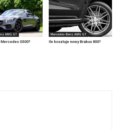
enz AMG GT
Mercedes-Benz AMG GT
je Mercedes G500?
Ile kosztuje nowy Brabus 800?