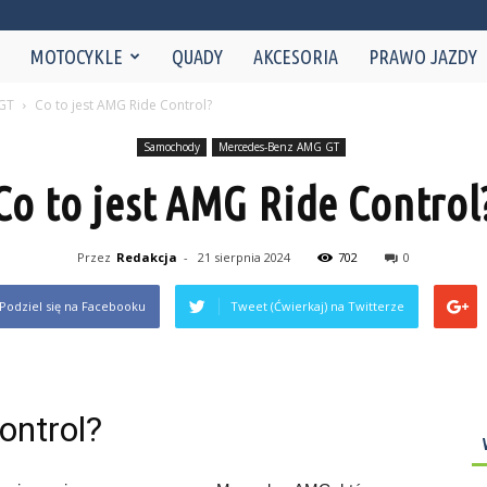
NaMotorze.pl
MOTOCYKLE
QUADY
AKCESORIA
PRAWO JAZDY
GT
Co to jest AMG Ride Control?
Samochody
Mercedes-Benz AMG GT
Co to jest AMG Ride Control
Przez
Redakcja
-
21 sierpnia 2024
702
0
Podziel się na Facebooku
Tweet (Ćwierkaj) na Twitterze
ontrol?