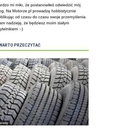
rdzo mi miło, że postanowiłeś odwiedzić mój
og. Na Motorze.pl prowadzę hobbistycznie
blikując od czasu do czasu swoje przemyślenia.
m nadzieję, że będziesz moim stałym
ytelnikiem :-)
WARTO PRZECZYTAĆ
orady