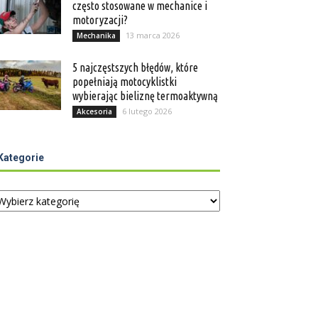
często stosowane w mechanice i
motoryzacji?
13 marca 2026
Mechanika
5 najczęstszych błędów, które
popełniają motocyklistki
wybierając bieliznę termoaktywną
6 lutego 2026
Akcesoria
Kategorie
tegorie