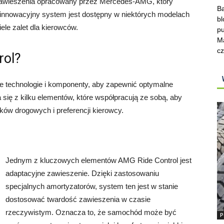
awieszenia opracowany przez Mercedes-AMG, który
Ba
n innowacyjny system jest dostępny w niektórych modelach
bl
le zalet dla kierowców.
pu
Ma
cz
rol?
technologie i komponenty, aby zapewnić optymalne
 się z kilku elementów, które współpracują ze sobą, aby
w drogowych i preferencji kierowcy.
Jednym z kluczowych elementów AMG Ride Control jest
adaptacyjne zawieszenie. Dzięki zastosowaniu
specjalnych amortyzatorów, system ten jest w stanie
dostosować twardość zawieszenia w czasie
rzeczywistym. Oznacza to, że samochód może być
P