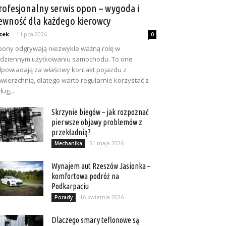
rofesjonalny serwis opon – wygoda i
ewność dla każdego kierowcy
cek
-
1 lipca 2026
0
ony odgrywają niezwykle ważną rolę w
dziennym użytkowaniu samochodu. To one
powiadają za właściwy kontakt pojazdu z
wierzchnią, dlatego warto regularnie korzystać z
ług,...
Skrzynie biegów – jak rozpoznać
pierwsze objawy problemów z
przekładnią?
31 maja 2026
Mechanika
Wynajem aut Rzeszów Jasionka –
komfortowa podróż na
Podkarpaciu
16 kwietnia 2026
Porady
Dlaczego smary teflonowe są