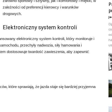
zarówno sportowy i sztywny, jak i komfortowy i miękki, w
P
zależności od preferencji kierowcy i warunków
p
drogowych.
Ja
Op
Elektroniczny system kontroli
co
od
owany elektroniczny system kontroli, który monitoruje i
na
us
ć samochodu, przechyły nadwozia, siły hamowania i
stem dostosowuje twardość zawieszenia, aby zapewnić
ców, które sprawiają, że jazda staje się bardziej przyjemna