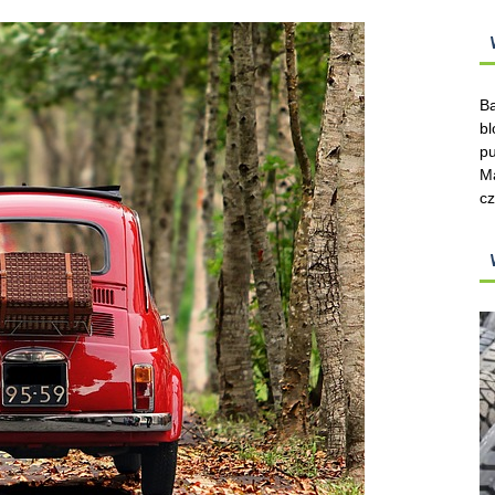
Ba
bl
pu
Ma
cz