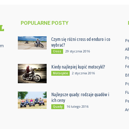
POPULARNE POSTY
Czym się różni cross od enduro i co
P
wybrać?
ym
A
29 stycznia 2016
Cross
P
Fe
Kiedy najlepiej kupić motocykl?
2 stycznia 2016
Motocykle
B
P
Fi
Najlepsze quady: rodzaje quadów i
ich ceny
P
16 lutego 2016
Quady
A