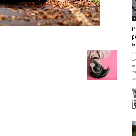
P
P
p
Ja
Op
co
od
na
us