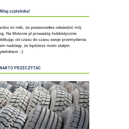
Witaj czytelniku!
rdzo mi miło, że postanowiłeś odwiedzić mój
og. Na Motorze.pl prowadzę hobbistycznie
blikując od czasu do czasu swoje przemyślenia.
m nadzieję, że będziesz moim stałym
ytelnikiem :-)
WARTO PRZECZYTAĆ