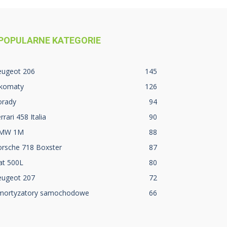
POPULARNE KATEGORIE
eugeot 206
145
lkomaty
126
orady
94
rrari 458 Italia
90
MW 1M
88
orsche 718 Boxster
87
at 500L
80
eugeot 207
72
mortyzatory samochodowe
66