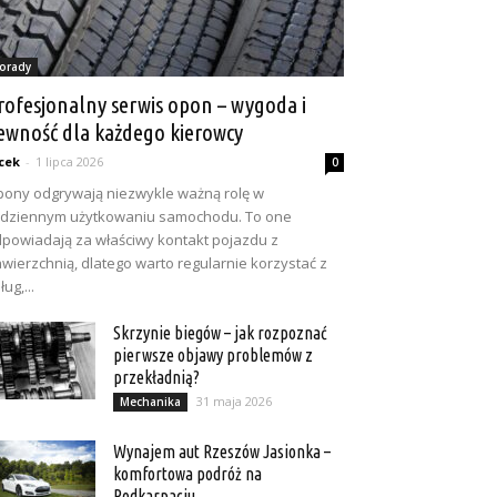
orady
rofesjonalny serwis opon – wygoda i
ewność dla każdego kierowcy
cek
-
1 lipca 2026
0
ony odgrywają niezwykle ważną rolę w
dziennym użytkowaniu samochodu. To one
powiadają za właściwy kontakt pojazdu z
wierzchnią, dlatego warto regularnie korzystać z
ług,...
Skrzynie biegów – jak rozpoznać
pierwsze objawy problemów z
przekładnią?
31 maja 2026
Mechanika
Wynajem aut Rzeszów Jasionka –
komfortowa podróż na
Podkarpaciu