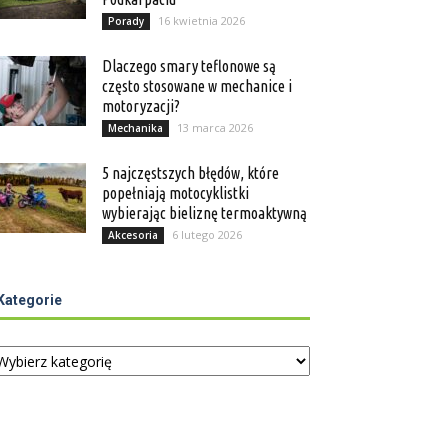
16 kwietnia 2026
Porady
Dlaczego smary teflonowe są
często stosowane w mechanice i
motoryzacji?
13 marca 2026
Mechanika
5 najczęstszych błędów, które
popełniają motocyklistki
wybierając bieliznę termoaktywną
6 lutego 2026
Akcesoria
Kategorie
tegorie