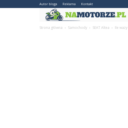
Autor bloga
Reklama
Kontakt
Strona główna
Samochody
SEAT Altea
Ile waży