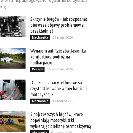
wierzchnią, dlatego warto regularnie korzystać z
ług,...
Skrzynie biegów – jak rozpoznać
pierwsze objawy problemów z
przekładnią?
31 maja 2026
Mechanika
Wynajem aut Rzeszów Jasionka –
komfortowa podróż na
Podkarpaciu
16 kwietnia 2026
Porady
Dlaczego smary teflonowe są
często stosowane w mechanice i
motoryzacji?
13 marca 2026
Mechanika
5 najczęstszych błędów, które
popełniają motocyklistki
wybierając bieliznę termoaktywną
6 lutego 2026
Akcesoria