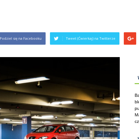
Podziel się na Facebooku
Tweet (Ćwierkaj) na Twitterze
Ba
bl
pu
Ma
cz