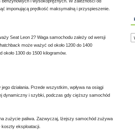
m benzynowych i wysokoprężnych. W zależności od
nąć imponującą prędkość maksymalną i przyspieszenie.
Ka
 waży Seat Leon 2? Waga samochodu zależy od wersji
, hatchback może ważyć od około 1200 do 1400
 około 1300 do 1500 kilogramów.
ego działania. Przede wszystkim, wpływa na osiągi
j dynamiczny i szybki, podczas gdy cięższy samochód
a zużycie paliwa. Zazwyczaj, lżejszy samochód zużywa
 koszty eksploatacji.