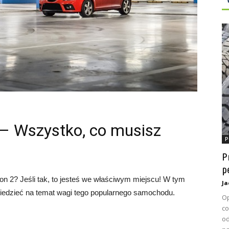
 – Wszystko, co musisz
P
P
p
on 2? Jeśli tak, to jesteś we właściwym miejscu! W tym
Ja
wiedzieć na temat wagi tego popularnego samochodu.
Op
co
od