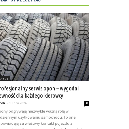
WARTO PRZECZYTAĆ
orady
rofesjonalny serwis opon – wygoda i
ewność dla każdego kierowcy
cek
-
1 lipca 2026
0
ony odgrywają niezwykle ważną rolę w
dziennym użytkowaniu samochodu. To one
powiadają za właściwy kontakt pojazdu z