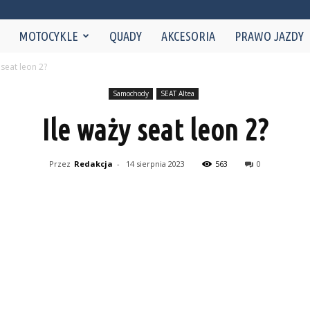
NaMotorze.pl
MOTOCYKLE
QUADY
AKCESORIA
PRAWO JAZDY
 seat leon 2?
Samochody
SEAT Altea
Ile waży seat leon 2?
Przez
Redakcja
-
14 sierpnia 2023
563
0