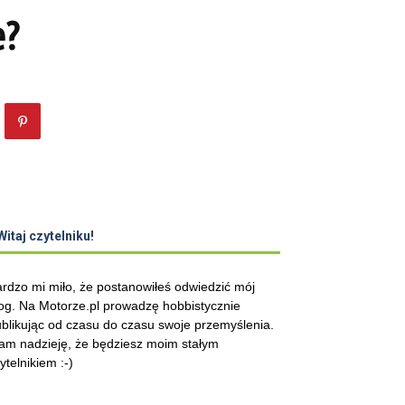
e?
Witaj czytelniku!
rdzo mi miło, że postanowiłeś odwiedzić mój
og. Na Motorze.pl prowadzę hobbistycznie
blikując od czasu do czasu swoje przemyślenia.
m nadzieję, że będziesz moim stałym
ytelnikiem :-)