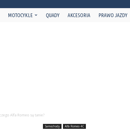
NaMotorze.pl
MOTOCYKLE
QUADY
AKCESORIA
PRAWO JAZDY
czego Alfa Romeo są tanie?
Samochody
Alfa Romeo 4C