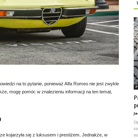
powiedzi na to pytanie, ponieważ Alfa Romeo nie jest zwykle
P
e, mogę pomóc w znalezieniu informacji na ten temat,
P
p
Ja
o
Op
co
od
 kojarzyła się z luksusem i prestiżem. Jednakże, w