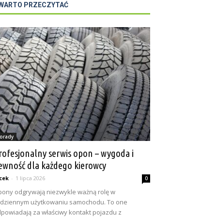
WARTO PRZECZYTAĆ
orady
rofesjonalny serwis opon – wygoda i
ewność dla każdego kierowcy
cek
-
1 lipca 2026
0
ony odgrywają niezwykle ważną rolę w
dziennym użytkowaniu samochodu. To one
powiadają za właściwy kontakt pojazdu z