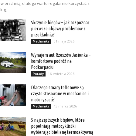
wierzchnią, dlatego warto regularnie korzystać z
ług,...
Skrzynie biegów – jak rozpoznać
pierwsze objawy problemów z
przekładnią?
31 maja 2026
Mechanika
Wynajem aut Rzeszów Jasionka –
komfortowa podróż na
Podkarpaciu
16 kwietnia 2026
Porady
Dlaczego smary teflonowe są
często stosowane w mechanice i
motoryzacji?
13 marca 2026
Mechanika
5 najczęstszych błędów, które
popełniają motocyklistki
wybierając bieliznę termoaktywną