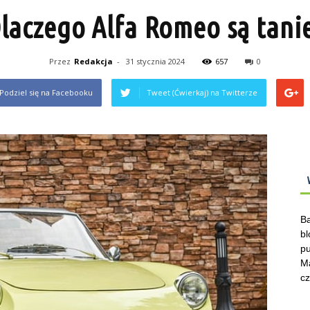
laczego Alfa Romeo są tani
Przez
Redakcja
-
31 stycznia 2024
657
0
Podziel się na Facebooku
Tweet (Ćwierkaj) na Twitterze
Ba
bl
pu
Ma
cz